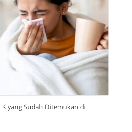
e K yang Sudah Ditemukan di