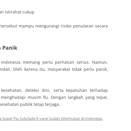
n istirahat cukup
h tersebut mampu mengurangi risiko penularan secara
 Panik
 Indonesia memang perlu perhatian serius. Namun,
endali. Oleh karena itu, masyarakat tidak perlu panik,
kesehatan, deteksi dini, serta kepatuhan terhadap
 menghadapi musim flu. Dengan langkah yang tepat,
esehatan publik tetap terjaga.
a Super Flu Subclade K yang Sudah Ditemukan di Indonesia