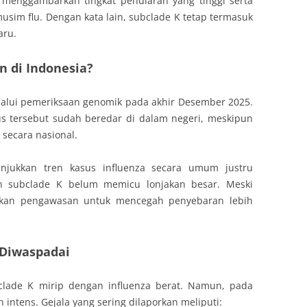
 menggambarkan tingkat penularan yang tinggi serta
sim flu. Dengan kata lain, subclade K tetap termasuk
aru.
 di Indonesia?
lalui pemeriksaan genomik pada akhir Desember 2025.
s tersebut sudah beredar di dalam negeri, meskipun
secara nasional.
njukkan tren kasus influenza secara umum justru
ran subclade K belum memicu lonjakan besar. Meski
atkan pengawasan untuk mencegah penyebaran lebih
 Diwaspadai
clade K mirip dengan influenza berat. Namun, pada
intens. Gejala yang sering dilaporkan meliputi: