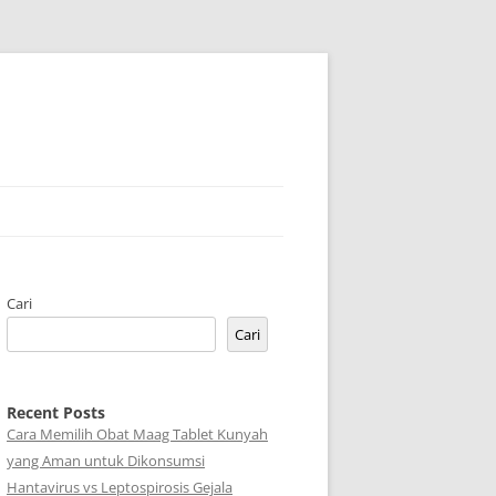
Cari
Cari
Recent Posts
Cara Memilih Obat Maag Tablet Kunyah
yang Aman untuk Dikonsumsi
Hantavirus vs Leptospirosis Gejala