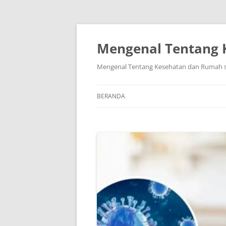
Mengenal Tentang 
Mengenal Tentang Kesehatan dan Rumah s
BERANDA