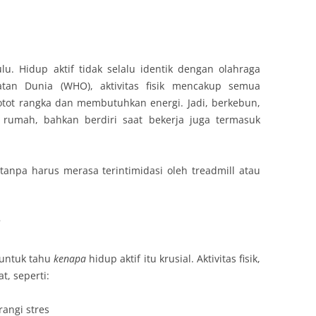
lu. Hidup aktif tidak selalu identik dengan olahraga
atan Dunia (WHO), aktivitas fisik mencakup semua
otot rangka dan membutuhkan energi. Jadi, berkebun,
h rumah, bahkan berdiri saat bekerja juga termasuk
 tanpa harus merasa terintimidasi oleh treadmill atau
?
 untuk tahu
kenapa
hidup aktif itu krusial. Aktivitas fisik,
t, seperti:
angi stres