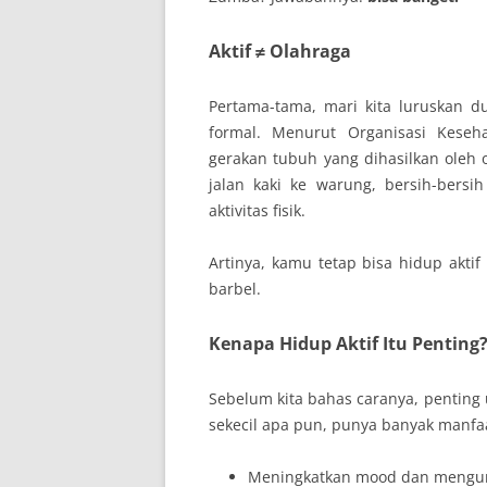
Aktif ≠ Olahraga
Pertama-tama, mari kita luruskan du
formal. Menurut Organisasi Keseh
gerakan tubuh yang dihasilkan oleh 
jalan kaki ke warung, bersih-bersi
aktivitas fisik.
Artinya, kamu tetap bisa hidup aktif
barbel.
Kenapa Hidup Aktif Itu Penting
Sebelum kita bahas caranya, penting
sekecil apa pun, punya banyak manfaa
Meningkatkan mood dan mengur