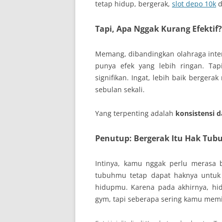
tetap hidup, bergerak,
slot depo 10k
d
Tapi, Apa Nggak Kurang Efektif?
Memang, dibandingkan olahraga intens 
punya efek yang lebih ringan. Tap
signifikan. Ingat, lebih baik bergera
sebulan sekali.
Yang terpenting adalah
konsistensi 
Penutup: Bergerak Itu Hak Tub
Intinya, kamu nggak perlu merasa 
tubuhmu tetap dapat haknya untuk 
hidupmu. Karena pada akhirnya, hid
gym, tapi seberapa sering kamu memil