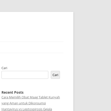
Cari
Cari
Recent Posts
Cara Memilih Obat Maag Tablet Kunyah
yang Aman untuk Dikonsumsi
Hantavirus vs Leptospirosis Gejala