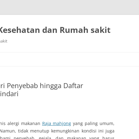
Kesehatan dan Rumah sakit
akit
Langsung
ke
isi
ri Penyebab hingga Daftar
indari
enis alergi makanan
Raja mahjong
yang paling umum,
 Namun, tidak menutup kemungkinan kondisi ini juga
hami penyebab, gejala, dan makanan yang harus