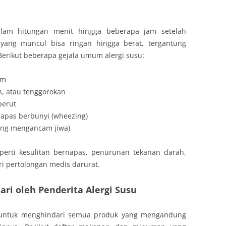
alam hitungan menit hingga beberapa jam setelah
yang muncul bisa ringan hingga berat, tergantung
 Berikut beberapa gejala umum alergi susu:
im
, atau tenggorokan
perut
napas berbunyi (wheezing)
 yang mengancam jiwa)
seperti kesulitan bernapas, penurunan tekanan darah,
ri pertolongan medis darurat.
ri oleh Penderita Alergi Susu
ng untuk menghindari semua produk yang mengandung