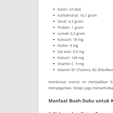
Kalori: 63 kkal
Karbohidrat: 16,1 gram
Serat: 4,3 gram
Protein: 1 gram
Lemak: 0,2 gram
Kalsium: 18 mg
Fosfor: 9 mg
Zat besi: 0,9 mg
Kalium: 149 mg
Vitamin C: 9 mg
Vitamin B1 (Tiamin), B2 (Riboflav
Kombinasi nutrisi ini menjadikan 
menyegarkan, tetapi juga menyehatka
Manfaat Buah Duku untuk 