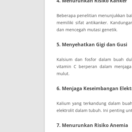
4. Menurunkan Risiko Kanker
Beberapa penelitian menunjukkan ba
memiliki sifat antikanker. Kandun
dan mencegah mutasi genetik.
5. Menyehatkan Gigi dan Gusi
Kalsium dan fosfor dalam buah du
vitamin C berperan dalam menjag
mulut.
6. Menjaga Keseimbangan Elektr
Kalium yang terkandung dalam bua
elektrolit dalam tubuh. Ini penting un
7. Menurunkan Risiko Anemia