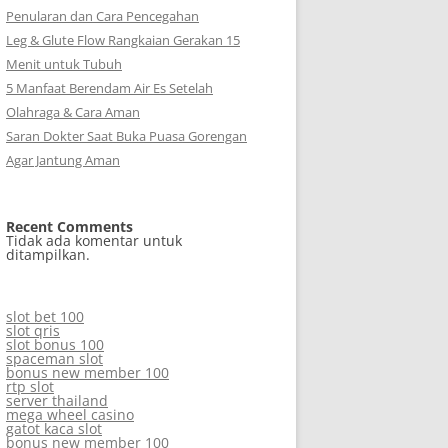
Penularan dan Cara Pencegahan
Leg & Glute Flow Rangkaian Gerakan 15
Menit untuk Tubuh
5 Manfaat Berendam Air Es Setelah
Olahraga & Cara Aman
Saran Dokter Saat Buka Puasa Gorengan
Agar Jantung Aman
Recent Comments
Tidak ada komentar untuk
ditampilkan.
slot bet 100
slot qris
slot bonus 100
spaceman slot
bonus new member 100
rtp slot
server thailand
mega wheel casino
gatot kaca slot
bonus new member 100