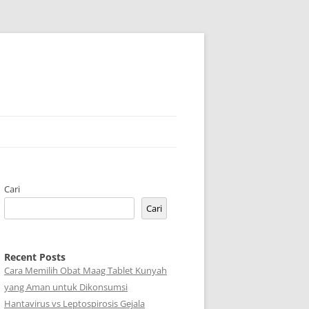
Cari
Cari
Recent Posts
Cara Memilih Obat Maag Tablet Kunyah
yang Aman untuk Dikonsumsi
Hantavirus vs Leptospirosis Gejala