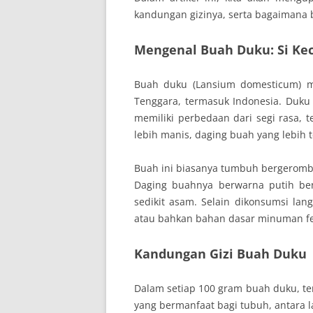
kandungan gizinya, serta bagaimana b
Mengenal Buah Duku: Si Kec
Buah duku (Lansium domesticum) m
Tenggara, termasuk Indonesia. Duku
memiliki perbedaan dari segi rasa, 
lebih manis, daging buah yang lebih te
Buah ini biasanya tumbuh bergerombo
Daging buahnya berwarna putih ben
sedikit asam. Selain dikonsumsi lan
atau bahkan bahan dasar minuman fe
Kandungan Gizi Buah Duku
Dalam setiap 100 gram buah duku, t
yang bermanfaat bagi tubuh, antara l