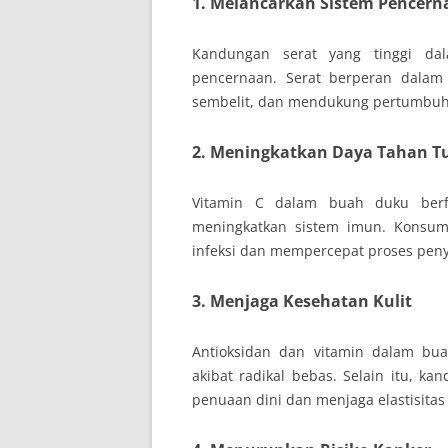
1. Melancarkan Sistem Pencern
Kandungan serat yang tinggi d
pencernaan. Serat berperan dalam
sembelit, dan mendukung pertumbuhan
2. Meningkatkan Daya Tahan T
Vitamin C dalam buah duku berf
meningkatkan sistem imun. Konsu
infeksi dan mempercepat proses pen
3. Menjaga Kesehatan Kulit
Antioksidan dan vitamin dalam bu
akibat radikal bebas. Selain itu, 
penuaan dini dan menjaga elastisitas 