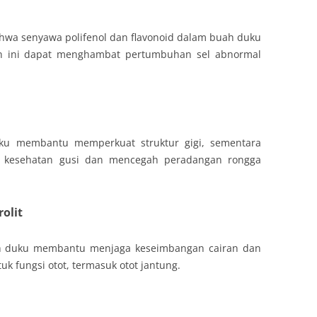
hwa senyawa polifenol dan flavonoid dalam buah duku
gan ini dapat menghambat pertumbuhan sel abnormal
ku membantu memperkuat struktur gigi, sementara
a kesehatan gusi dan mencegah peradangan rongga
olit
h duku membantu menjaga keseimbangan cairan dan
tuk fungsi otot, termasuk otot jantung.