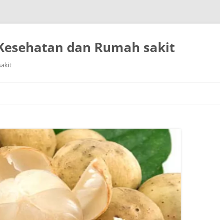
Kesehatan dan Rumah sakit
akit
Langsung
ke
isi