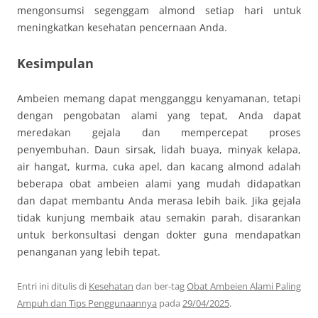
mengonsumsi segenggam almond setiap hari untuk
meningkatkan kesehatan pencernaan Anda.
Kesimpulan
Ambeien memang dapat mengganggu kenyamanan, tetapi
dengan pengobatan alami yang tepat, Anda dapat
meredakan gejala dan mempercepat proses
penyembuhan. Daun sirsak, lidah buaya, minyak kelapa,
air hangat, kurma, cuka apel, dan kacang almond adalah
beberapa obat ambeien alami yang mudah didapatkan
dan dapat membantu Anda merasa lebih baik. Jika gejala
tidak kunjung membaik atau semakin parah, disarankan
untuk berkonsultasi dengan dokter guna mendapatkan
penanganan yang lebih tepat.
Entri ini ditulis di
Kesehatan
dan ber-tag
Obat Ambeien Alami Paling
Ampuh dan Tips Penggunaannya
pada
29/04/2025
.