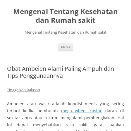
Mengenal Tentang Kesehatan
dan Rumah sakit
Mengenal Tentang Kesehatan dan Rumah sakit
Langsung
Menu
ke
isi
Obat Ambeien Alami Paling Ampuh dan
Tips Penggunaannya
Tinggalkan Balasan
Ambeien atau wasir adalah kondisi medis yang sering
terjadi ketika pembuluh
mega wheel casino
darah di
sekitar anus atau rektum mengalami pembengkakan. Hal
ini dapat menyebabkan rasa sakit, gatal, bahkan