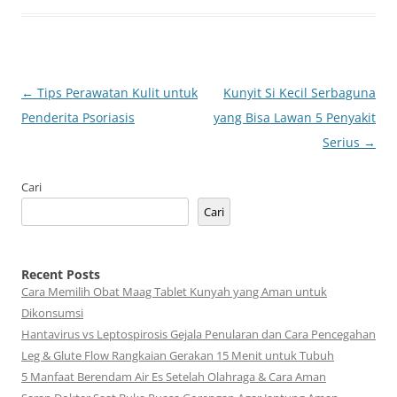
Navigasi
←
Tips Perawatan Kulit untuk
Kunyit Si Kecil Serbaguna
Tulisan
Penderita Psoriasis
yang Bisa Lawan 5 Penyakit
Serius
→
Cari
Cari
Recent Posts
Cara Memilih Obat Maag Tablet Kunyah yang Aman untuk
Dikonsumsi
Hantavirus vs Leptospirosis Gejala Penularan dan Cara Pencegahan
Leg & Glute Flow Rangkaian Gerakan 15 Menit untuk Tubuh
5 Manfaat Berendam Air Es Setelah Olahraga & Cara Aman