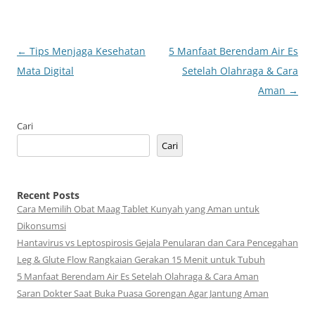
Navigasi
←
Tips Menjaga Kesehatan
5 Manfaat Berendam Air Es
Tulisan
Mata Digital
Setelah Olahraga & Cara
Aman
→
Cari
Cari
Recent Posts
Cara Memilih Obat Maag Tablet Kunyah yang Aman untuk
Dikonsumsi
Hantavirus vs Leptospirosis Gejala Penularan dan Cara Pencegahan
Leg & Glute Flow Rangkaian Gerakan 15 Menit untuk Tubuh
5 Manfaat Berendam Air Es Setelah Olahraga & Cara Aman
Saran Dokter Saat Buka Puasa Gorengan Agar Jantung Aman