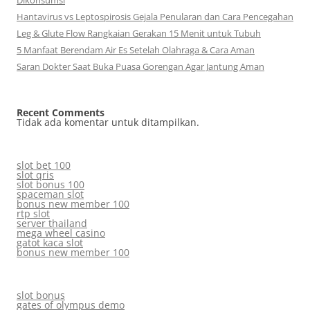
Hantavirus vs Leptospirosis Gejala Penularan dan Cara Pencegahan
Leg & Glute Flow Rangkaian Gerakan 15 Menit untuk Tubuh
5 Manfaat Berendam Air Es Setelah Olahraga & Cara Aman
Saran Dokter Saat Buka Puasa Gorengan Agar Jantung Aman
Recent Comments
Tidak ada komentar untuk ditampilkan.
slot bet 100
slot qris
slot bonus 100
spaceman slot
bonus new member 100
rtp slot
server thailand
mega wheel casino
gatot kaca slot
bonus new member 100
slot bonus
gates of olympus demo