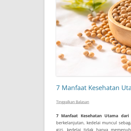
7 Manfaat Kesehatan Uta
Tinggalkan Balasan
7 Manfaat Kesehatan Utama dari 
berkelanjutan, kedelai muncul seba
gizi, kedelai tidak hanya memenuh