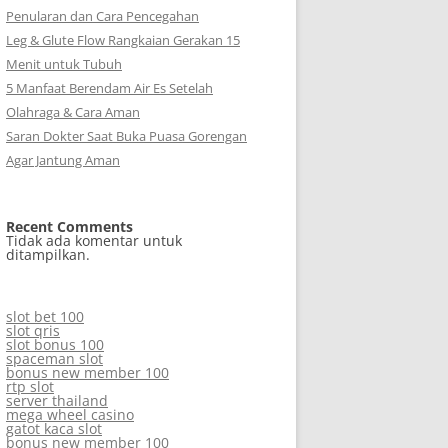
Penularan dan Cara Pencegahan
Leg & Glute Flow Rangkaian Gerakan 15
Menit untuk Tubuh
5 Manfaat Berendam Air Es Setelah
Olahraga & Cara Aman
Saran Dokter Saat Buka Puasa Gorengan
Agar Jantung Aman
Recent Comments
Tidak ada komentar untuk
ditampilkan.
slot bet 100
slot qris
slot bonus 100
spaceman slot
bonus new member 100
rtp slot
server thailand
mega wheel casino
gatot kaca slot
bonus new member 100