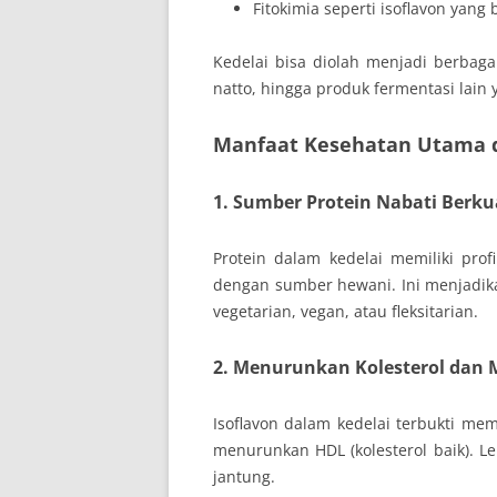
Fitokimia seperti isoflavon yang 
Kedelai bisa diolah menjadi berbaga
natto, hingga produk fermentasi lai
Manfaat Kesehatan Utama d
1. Sumber Protein Nabati Berkua
Protein dalam kedelai memiliki prof
dengan sumber hewani. Ini menjadikan
vegetarian, vegan, atau fleksitarian.
2. Menurunkan Kolesterol dan 
Isoflavon dalam kedelai terbukti me
menurunkan HDL (kolesterol baik). L
jantung.