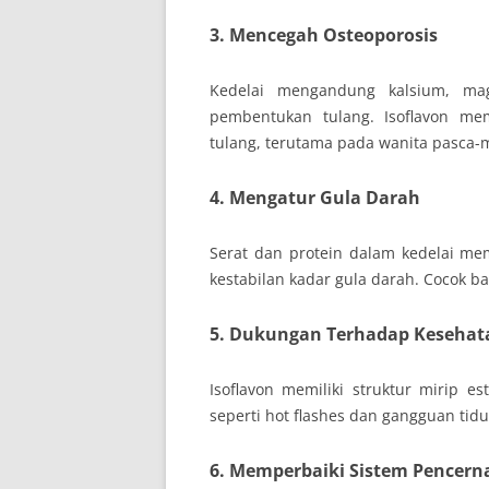
3. Mencegah Osteoporosis
Kedelai mengandung kalsium, mag
pembentukan tulang. Isoflavon 
tulang, terutama pada wanita pasca
4. Mengatur Gula Darah
Serat dan protein dalam kedelai m
kestabilan kadar gula darah. Cocok ba
5. Dukungan Terhadap Keseha
Isoflavon memiliki struktur mirip
seperti hot flashes dan gangguan tidu
6. Memperbaiki Sistem Pencern