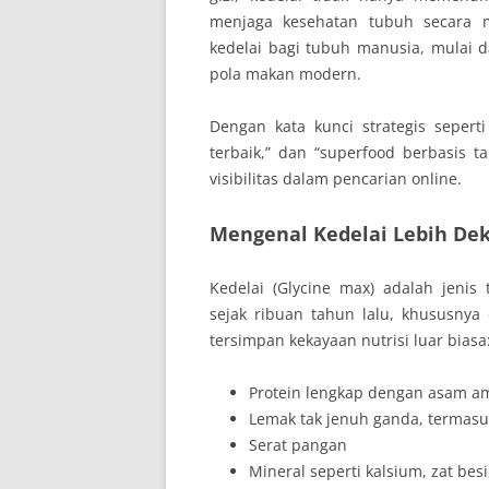
menjaga kesehatan tubuh secara m
kedelai bagi tubuh manusia, mulai d
pola makan modern.
Dengan kata kunci strategis seperti
terbaik,” dan “superfood berbasis t
visibilitas dalam pencarian online.
Mengenal Kedelai Lebih De
Kedelai (Glycine max) adalah jeni
sejak ribuan tahun lalu, khususnya
tersimpan kekayaan nutrisi luar biasa
Protein lengkap dengan asam am
Lemak tak jenuh ganda, termas
Serat pangan
Mineral seperti kalsium, zat bes