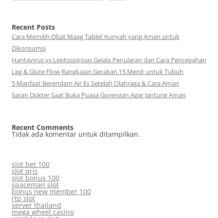
Recent Posts
Cara Memilih Obat Maag Tablet Kunyah yang Aman untuk
Dikonsumsi
Hantavirus vs Leptospirosis Gejala Penularan dan Cara Pencegahan
Leg & Glute Flow Rangkaian Gerakan 15 Menit untuk Tubuh
5 Manfaat Berendam Air Es Setelah Olahraga & Cara Aman
Saran Dokter Saat Buka Puasa Gorengan Agar Jantung Aman
Recent Comments
Tidak ada komentar untuk ditampilkan.
slot bet 100
slot qris
slot bonus 100
spaceman slot
bonus new member 100
rtp slot
server thailand
mega wheel casino